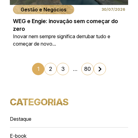
Gestão e Negócios
30/07/2026
WEG e Engie: inovação sem começar do
zero
Inovar nem sempre significa derrubar tudo e
começar de novo...
1
2
3
…
80
CATEGORIAS
Destaque
E-book